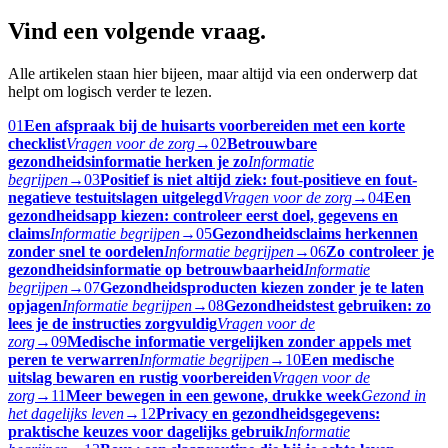
Vind een volgende vraag.
Alle artikelen staan hier bijeen, maar altijd via een onderwerp dat
helpt om logisch verder te lezen.
01
Een afspraak bij de huisarts voorbereiden met een korte
checklist
Vragen voor de zorg
→
02
Betrouwbare
gezondheidsinformatie herken je zo
Informatie
begrijpen
→
03
Positief is niet altijd ziek: fout-positieve en fout-
negatieve testuitslagen uitgelegd
Vragen voor de zorg
→
04
Een
gezondheidsapp kiezen: controleer eerst doel, gegevens en
claims
Informatie begrijpen
→
05
Gezondheidsclaims herkennen
zonder snel te oordelen
Informatie begrijpen
→
06
Zo controleer je
gezondheidsinformatie op betrouwbaarheid
Informatie
begrijpen
→
07
Gezondheidsproducten kiezen zonder je te laten
opjagen
Informatie begrijpen
→
08
Gezondheidstest gebruiken: zo
lees je de instructies zorgvuldig
Vragen voor de
zorg
→
09
Medische informatie vergelijken zonder appels met
peren te verwarren
Informatie begrijpen
→
10
Een medische
uitslag bewaren en rustig voorbereiden
Vragen voor de
zorg
→
11
Meer bewegen in een gewone, drukke week
Gezond in
het dagelijks leven
→
12
Privacy en gezondheidsgegevens:
praktische keuzes voor dagelijks gebruik
Informatie