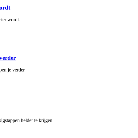
ordt
eter wordt.
verder
en je verder.
lgstappen helder te krijgen.