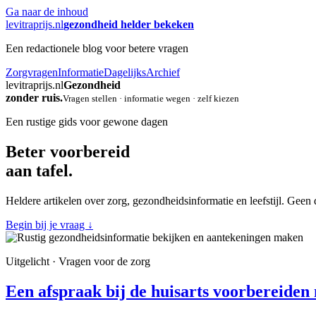
Ga naar de inhoud
levitraprijs.nl
gezondheid helder bekeken
Een redactionele blog voor betere vragen
Zorgvragen
Informatie
Dagelijks
Archief
levitraprijs.nl
Gezondheid
zonder ruis.
Vragen stellen · informatie wegen · zelf kiezen
Een rustige gids voor gewone dagen
Beter voorbereid
aan tafel.
Heldere artikelen over zorg, gezondheidsinformatie en leefstijl. Geen
Begin bij je vraag
↓
Uitgelicht · Vragen voor de zorg
Een afspraak bij de huisarts voorbereiden 