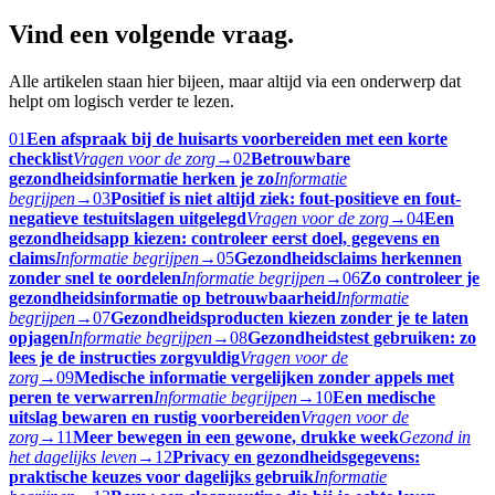
Vind een volgende vraag.
Alle artikelen staan hier bijeen, maar altijd via een onderwerp dat
helpt om logisch verder te lezen.
01
Een afspraak bij de huisarts voorbereiden met een korte
checklist
Vragen voor de zorg
→
02
Betrouwbare
gezondheidsinformatie herken je zo
Informatie
begrijpen
→
03
Positief is niet altijd ziek: fout-positieve en fout-
negatieve testuitslagen uitgelegd
Vragen voor de zorg
→
04
Een
gezondheidsapp kiezen: controleer eerst doel, gegevens en
claims
Informatie begrijpen
→
05
Gezondheidsclaims herkennen
zonder snel te oordelen
Informatie begrijpen
→
06
Zo controleer je
gezondheidsinformatie op betrouwbaarheid
Informatie
begrijpen
→
07
Gezondheidsproducten kiezen zonder je te laten
opjagen
Informatie begrijpen
→
08
Gezondheidstest gebruiken: zo
lees je de instructies zorgvuldig
Vragen voor de
zorg
→
09
Medische informatie vergelijken zonder appels met
peren te verwarren
Informatie begrijpen
→
10
Een medische
uitslag bewaren en rustig voorbereiden
Vragen voor de
zorg
→
11
Meer bewegen in een gewone, drukke week
Gezond in
het dagelijks leven
→
12
Privacy en gezondheidsgegevens:
praktische keuzes voor dagelijks gebruik
Informatie