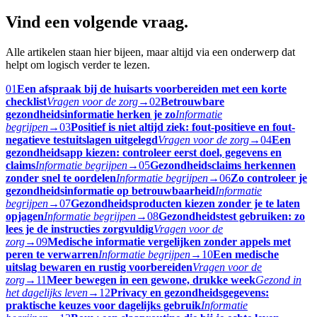
Vind een volgende vraag.
Alle artikelen staan hier bijeen, maar altijd via een onderwerp dat
helpt om logisch verder te lezen.
01
Een afspraak bij de huisarts voorbereiden met een korte
checklist
Vragen voor de zorg
→
02
Betrouwbare
gezondheidsinformatie herken je zo
Informatie
begrijpen
→
03
Positief is niet altijd ziek: fout-positieve en fout-
negatieve testuitslagen uitgelegd
Vragen voor de zorg
→
04
Een
gezondheidsapp kiezen: controleer eerst doel, gegevens en
claims
Informatie begrijpen
→
05
Gezondheidsclaims herkennen
zonder snel te oordelen
Informatie begrijpen
→
06
Zo controleer je
gezondheidsinformatie op betrouwbaarheid
Informatie
begrijpen
→
07
Gezondheidsproducten kiezen zonder je te laten
opjagen
Informatie begrijpen
→
08
Gezondheidstest gebruiken: zo
lees je de instructies zorgvuldig
Vragen voor de
zorg
→
09
Medische informatie vergelijken zonder appels met
peren te verwarren
Informatie begrijpen
→
10
Een medische
uitslag bewaren en rustig voorbereiden
Vragen voor de
zorg
→
11
Meer bewegen in een gewone, drukke week
Gezond in
het dagelijks leven
→
12
Privacy en gezondheidsgegevens:
praktische keuzes voor dagelijks gebruik
Informatie