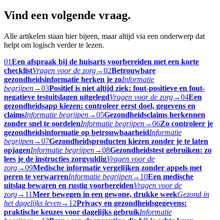
Vind een volgende vraag.
Alle artikelen staan hier bijeen, maar altijd via een onderwerp dat
helpt om logisch verder te lezen.
01
Een afspraak bij de huisarts voorbereiden met een korte
checklist
Vragen voor de zorg
→
02
Betrouwbare
gezondheidsinformatie herken je zo
Informatie
begrijpen
→
03
Positief is niet altijd ziek: fout-positieve en fout-
negatieve testuitslagen uitgelegd
Vragen voor de zorg
→
04
Een
gezondheidsapp kiezen: controleer eerst doel, gegevens en
claims
Informatie begrijpen
→
05
Gezondheidsclaims herkennen
zonder snel te oordelen
Informatie begrijpen
→
06
Zo controleer je
gezondheidsinformatie op betrouwbaarheid
Informatie
begrijpen
→
07
Gezondheidsproducten kiezen zonder je te laten
opjagen
Informatie begrijpen
→
08
Gezondheidstest gebruiken: zo
lees je de instructies zorgvuldig
Vragen voor de
zorg
→
09
Medische informatie vergelijken zonder appels met
peren te verwarren
Informatie begrijpen
→
10
Een medische
uitslag bewaren en rustig voorbereiden
Vragen voor de
zorg
→
11
Meer bewegen in een gewone, drukke week
Gezond in
het dagelijks leven
→
12
Privacy en gezondheidsgegevens:
praktische keuzes voor dagelijks gebruik
Informatie