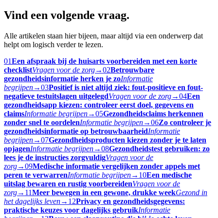
Vind een volgende vraag.
Alle artikelen staan hier bijeen, maar altijd via een onderwerp dat
helpt om logisch verder te lezen.
01
Een afspraak bij de huisarts voorbereiden met een korte
checklist
Vragen voor de zorg
→
02
Betrouwbare
gezondheidsinformatie herken je zo
Informatie
begrijpen
→
03
Positief is niet altijd ziek: fout-positieve en fout-
negatieve testuitslagen uitgelegd
Vragen voor de zorg
→
04
Een
gezondheidsapp kiezen: controleer eerst doel, gegevens en
claims
Informatie begrijpen
→
05
Gezondheidsclaims herkennen
zonder snel te oordelen
Informatie begrijpen
→
06
Zo controleer je
gezondheidsinformatie op betrouwbaarheid
Informatie
begrijpen
→
07
Gezondheidsproducten kiezen zonder je te laten
opjagen
Informatie begrijpen
→
08
Gezondheidstest gebruiken: zo
lees je de instructies zorgvuldig
Vragen voor de
zorg
→
09
Medische informatie vergelijken zonder appels met
peren te verwarren
Informatie begrijpen
→
10
Een medische
uitslag bewaren en rustig voorbereiden
Vragen voor de
zorg
→
11
Meer bewegen in een gewone, drukke week
Gezond in
het dagelijks leven
→
12
Privacy en gezondheidsgegevens:
praktische keuzes voor dagelijks gebruik
Informatie