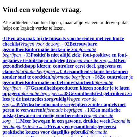
Vind een volgende vraag.
Alle artikelen staan hier bijeen, maar altijd via een onderwerp dat
helpt om logisch verder te lezen.
01
Een afspraak bij de huisarts voorbereiden met een korte
checklist
Vragen voor de zorg
→
02
Betrouwbare
gezondheidsinformatie herken je zo
Informatie
begrijpen
→
03
Positief is niet altijd ziek: fout-positieve en fout-
negatieve testuitslagen uitgelegd
Vragen voor de zorg
→
04
Een
gezondheidsapp kiezen: controleer eerst doel, gegevens en
claims
Informatie begrijpen
→
05
Gezondheidsclaims herkennen
zonder snel te oordelen
Informatie begrijpen
→
06
Zo controleer je
gezondheidsinformatie op betrouwbaarheid
Informatie
begrijpen
→
07
Gezondheidsproducten kiezen zonder je te laten
opjagen
Informatie begrijpen
→
08
Gezondheidstest gebruiken: zo
lees je de instructies zorgvuldig
Vragen voor de
zorg
→
09
Medische informatie vergelijken zonder appels met
peren te verwarren
Informatie begrijpen
→
10
Een medische
uitslag bewaren en rustig voorbereiden
Vragen voor de
zorg
→
11
Meer bewegen in een gewone, drukke week
Gezond in
het dagelijks leven
→
12
Privacy en gezondheidsgegevens:
praktische keuzes voor dagelijks gebruik
Informatie