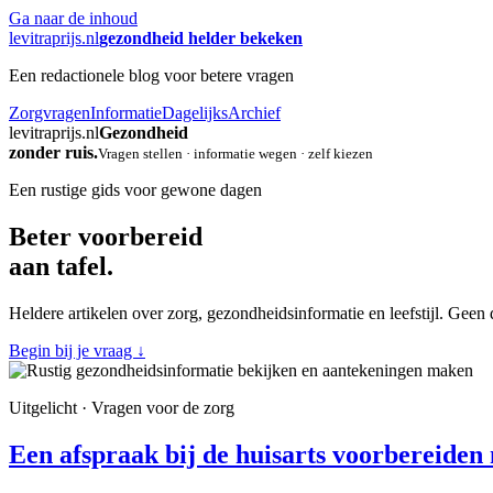
Ga naar de inhoud
levitraprijs.nl
gezondheid helder bekeken
Een redactionele blog voor betere vragen
Zorgvragen
Informatie
Dagelijks
Archief
levitraprijs.nl
Gezondheid
zonder ruis.
Vragen stellen · informatie wegen · zelf kiezen
Een rustige gids voor gewone dagen
Beter voorbereid
aan tafel.
Heldere artikelen over zorg, gezondheidsinformatie en leefstijl. Geen
Begin bij je vraag
↓
Uitgelicht · Vragen voor de zorg
Een afspraak bij de huisarts voorbereiden 