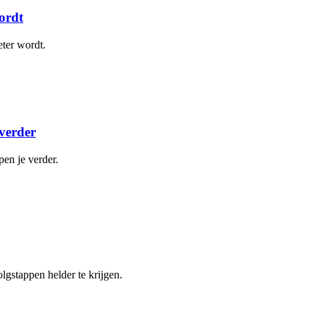
ordt
eter wordt.
verder
en je verder.
lgstappen helder te krijgen.