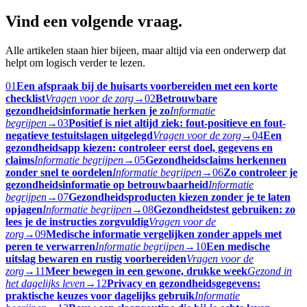
Vind een volgende vraag.
Alle artikelen staan hier bijeen, maar altijd via een onderwerp dat
helpt om logisch verder te lezen.
01
Een afspraak bij de huisarts voorbereiden met een korte
checklist
Vragen voor de zorg
→
02
Betrouwbare
gezondheidsinformatie herken je zo
Informatie
begrijpen
→
03
Positief is niet altijd ziek: fout-positieve en fout-
negatieve testuitslagen uitgelegd
Vragen voor de zorg
→
04
Een
gezondheidsapp kiezen: controleer eerst doel, gegevens en
claims
Informatie begrijpen
→
05
Gezondheidsclaims herkennen
zonder snel te oordelen
Informatie begrijpen
→
06
Zo controleer je
gezondheidsinformatie op betrouwbaarheid
Informatie
begrijpen
→
07
Gezondheidsproducten kiezen zonder je te laten
opjagen
Informatie begrijpen
→
08
Gezondheidstest gebruiken: zo
lees je de instructies zorgvuldig
Vragen voor de
zorg
→
09
Medische informatie vergelijken zonder appels met
peren te verwarren
Informatie begrijpen
→
10
Een medische
uitslag bewaren en rustig voorbereiden
Vragen voor de
zorg
→
11
Meer bewegen in een gewone, drukke week
Gezond in
het dagelijks leven
→
12
Privacy en gezondheidsgegevens:
praktische keuzes voor dagelijks gebruik
Informatie